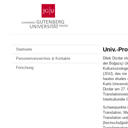
Zum
Johannes
Inhalt
Gutenberg-
springen
Universität
Mainz
Univ.-Pro
Startseite
Dilek Dizdar s
Personenverzeichnis & Kontakte
der Boğaziçi Un
Forschung
Kultursoziolog
(JGU), das sie
hautes études 
Karls-Universit
Dizdar am 27. O
Translationswis
Interkulturelle
Schwerpunkte ih
Translation, Mi
Translation un
(hochschul)poli
Trans­formation