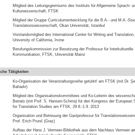
Mitglied des Leitungsgremiums des Instituts für Allgemeine Sprach- u
Kulturwissenschaft, FTSK
Mitglied der Gruppe Curriculumentwicklung für die B.A.- und M.A.-St
Translationswissenschaft, Okan Universität, Istanbul
Vorstandsmitglied des International Center for Writing and Translation,
University of California, Irvine
Berufungskommission zur Besetzung der Professur für Interkulturelle
Kommunikation, FTSK, Universität Mainz
che Tätigkeiten
Ko-Organisation der Veranstaltungsreihe getürkt! am FTSK (mit Dr. 
Bahadır)
Mitglied des Organisationskommittees und Ko-Leiterin des wissenscha
Beirats (mit Prof. S. Hansen-Schirra) für den Kongress der European 
for Translation Studies am FTSK, 29.8.-1.9. 2013
Organisation und Betreuung der Gastprofessur für Translationswissen
Prof. Erich Prunč (Graz)
Aufbau der Hans J. Vermeer-Bibliothek aus dem Nachlass Vermeer a