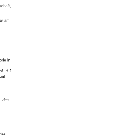
schaft,
är
am
rie in
of. H.J.
eil
 – des
des