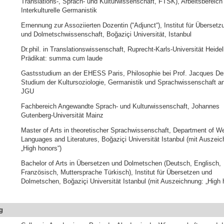
Translations-, Sprach- und Kulturwissenschaft, FTSK), Arbeitsbereich
Interkulturelle Germanistik
Ernennung zur Assoziierten Dozentin (“Adjunct“), Institut für Übersetz
und Dolmetschwissenschaft, Boğaziçi Universität, Istanbul
Dr.phil. in Translationswissenschaft, Ruprecht-Karls-Universität Heide
Prädikat: summa cum laude
Gastsstudium an der EHESS Paris, Philosophie bei Prof. Jacques Der
Studium der Kultursoziologie, Germanistik und Sprachwissenschaft an
JGU
Fachbereich Angewandte Sprach- und Kulturwissenschaft, Johannes
Gutenberg-Universität Mainz
Master of Arts in theoretischer Sprachwissenschaft, Department of W
Languages and Literatures, Boğaziçi Universität Istanbul (mit Auszei
„High honors“)
Bachelor of Arts in Übersetzen und Dolmetschen (Deutsch, Englisch,
Französisch, Muttersprache Türkisch), Institut für Übersetzen und
Dolmetschen, Boğaziçi Universität Istanbul (mit Auszeichnung: „High 
g