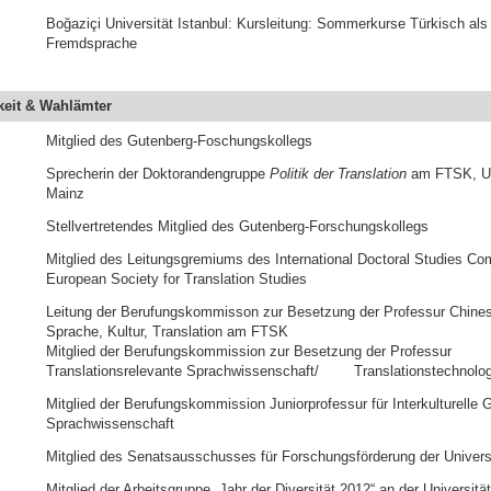
Boğaziçi Universität Istanbul: Kursleitung: Sommerkurse Türkisch als
Fremdsprache
keit & Wahlämter
Mitglied des Gutenberg-Foschungskollegs
Sprecherin der Doktorandengruppe
Politik der Translation
am FTSK, Un
Mainz
Stellvertretendes Mitglied des Gutenberg-Forschungskollegs
Mitglied des Leitungsgremiums des International Doctoral Studies Co
European Society for Translation Studies
Leitung der Berufungskommisson zur Besetzung der Professur Chines
Sprache, Kultur, Translation am FTSK
Mitglied der Berufungskommission zur Besetzung der Professur
Translationsrelevante Sprachwissenschaft/ Translationstechnol
Mitglied der Berufungskommission Juniorprofessur für Interkulturelle 
Sprachwissenschaft
Mitglied des Senatsausschusses für Forschungsförderung der Univers
Mitglied der Arbeitsgruppe „Jahr der Diversität 2012“ an der Universitä