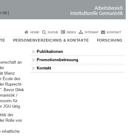
HOME
SUCHE
INDEX
SITEMAP
KONTAKT
ITE
PERSONENVERZEICHNIS & KONTAKTE
FORSCHUNG
Publikationen
Promotionsbetreuung
senschaft an
der
Kontakt
ät Mainz
er École des
der Ruprecht-
“. Bevor Dilek
manistik /
ssorin für
r JGU tätig.
itik der
der Rolle von
n­halt­liche