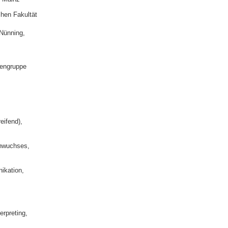
chen Fakultät
 Nünning,
dengruppe
eifend),
chwuchses,
nikation,
rpreting,