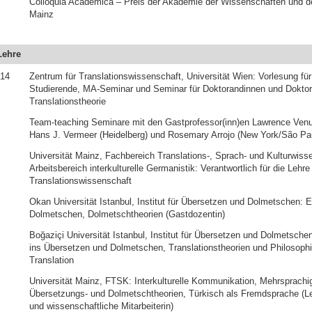
Colloquia Academica – Preis der Akademie der Wissenschaften und der
Mainz
Lehre
014
Zentrum für Translationswissenschaft, Universität Wien: Vorlesung fü
Studierende, MA-Seminar und Seminar für Doktorandinnen und Dokto
Translationstheorie
Team-teaching Seminare mit den Gastprofessor(inn)en Lawrence Venut
Hans J. Vermeer (Heidelberg) und Rosemary Arrojo (New York/São Pa
Universität Mainz, Fachbereich Translations-, Sprach- und Kulturwiss
Arbeitsbereich interkulturelle Germanistik: Verantwortlich für die Lehr
Translationswissenschaft
Okan Universität Istanbul, Institut für Übersetzen und Dolmetschen: E
Dolmetschen, Dolmetschtheorien (Gastdozentin)
Boğaziçi Universität Istanbul, Institut für Übersetzen und Dolmetsche
ins Übersetzen und Dolmetschen, Translationstheorien und Philosophi
Translation
Universität Mainz, FTSK: Interkulturelle Kommunikation, Mehrsprachi
Übersetzungs- und Dolmetschtheorien, Türkisch als Fremdsprache (Le
und wissenschaftliche Mitarbeiterin)