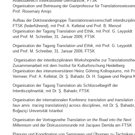
Arbeitsbereich Interkulturelle Germanistik, FTSK
Organisation und Betreuung der Gastprofessur für Translationswissen
Prof. Rosemary Arrojo
Aufbau der Doktorandengruppe
Translationswissenschaft interdisziplin
FTSK (federführend), mit Prof. A. Kelletat und Prof. B. Menzel
Organisation der Tagung Translation und Ethik, mit Prof. G. Leypoldt
und Prof. M. Schreiber, 31. Januar 2009, FTSK
Organisation der Tagung
Translation und Ethik
, mit Prof. G. Leypoldt
und Prof. M. Schreiber, 31. Januar 2009, FTSK
Organisation der interdisziplinären Workshopreihe zur Translationstheo
Zusammenarbeit mit dem Institut für Kulturforschung Heidelberg
Organisation des interuniversitären Heinz Göhring Kolloquiums, mit Pr
Vermeer, Prof. A. Kelletat, Dr. Ş. Bahadır, Dr. H. Sagawe und Regina K
Organisation der Tagung Translation als Schlüsselbegriff der
Interdisziplinarität, mit Dr. Ş. Bahadır, FTSK
Organisation der internationalen Konferenz
translation and translation
faux amis. tracing translation(s)
across disciplines, mit Dr. Ş. Bahadır,
Boğaziçi Universität Istanbul
Organisation der Vortragsreihe
Translation on the Road into the Next
Millennium
und der Diskussionsrunde mit Jacques Derrida am FTSK
Planung und Koordination von Seminaren und Übungen zu Techniken 