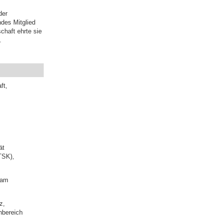
der
ndes Mitglied
chaft ehrte sie
.
ft,
ät
TSK),
 am
z,
hbereich