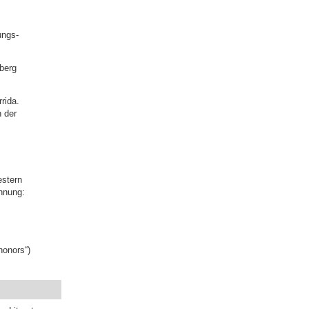
ungs-
lberg
rida.
 der
estern
chnung:
honors“)