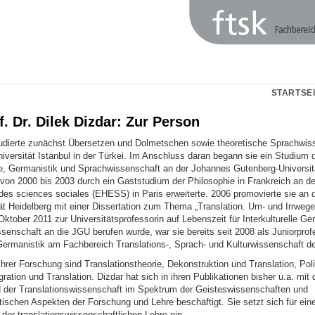
STARTSE
f. Dr. Dilek Dizdar: Zur Person
tudierte zunächst Übersetzen und Dolmetschen sowie theoretische Sprachwis
iversität Istanbul in der Türkei. Im Anschluss daran begann sie ein Studium 
ie, Germanistik und Sprachwissenschaft an der Johannes Gutenberg-Universit
 von 2000 bis 2003 durch ein Gaststudium der Philosophie in Frankreich an d
des sciences sociales (EHESS) in Paris erweiterte. 2006 promovierte sie an 
ät Heidelberg mit einer Dissertation zum Thema „Translation. Um- und Irrwege
ktober 2011 zur Universitätsprofessorin auf Lebenszeit für Interkulturelle Ger
senschaft an die JGU berufen wurde, war sie bereits seit 2008 als Juniorprofe
 Germanistik am Fachbereich Translations-, Sprach- und Kulturwissenschaft de
rer Forschung sind Translationstheorie, Dekonstruktion und Translation, Polit
gration und Translation. Dizdar hat sich in ihren Publikationen bisher u.a. mit 
d der Translationswissenschaft im Spektrum der Geisteswissenschaften und
tischen Aspekten der Forschung und Lehre beschäftigt. Sie setzt sich für eine i
 der translationswissenschaftlichen Lehre ein.