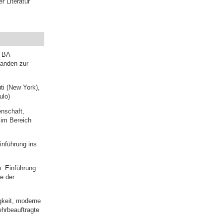
 Literatur
r BA-
randen zur
i (New York),
ulo)
enschaft,
e im Bereich
inführung ins
n: Einführung
e der
gkeit, moderne
hrbeauftragte