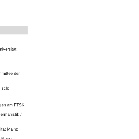
iversität
mmittee der
isch:
ogien am FTSK
Germanistik /
ität Mainz
t Mainz