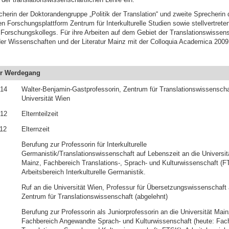
cherin der Doktorandengruppe „Politik der Translation“ und zweite Sprecherin 
en Forschungsplattform Zentrum für Interkulturelle Studien sowie stellvertrete
Forschungskollegs. Für ihre Arbeiten auf dem Gebiet der Translationswissens
er Wissenschaften und der Literatur Mainz mit der Colloquia Academica 2009
r Werdegang
014
Walter-Benjamin-Gastprofessorin, Zentrum für Translationswissenscha
Universität Wien
012
Elternteilzeit
012
Elternzeit
Berufung zur Professorin für Interkulturelle
Germanistik/Translationswissenschaft auf Lebenszeit an die Universit
Mainz, Fachbereich Translations-, Sprach- und Kulturwissenschaft (F
Arbeitsbereich Interkulturelle Germanistik.
Ruf an die Universität Wien, Professur für Übersetzungswissenschaft
Zentrum für Translationswissenschaft (abgelehnt)
Berufung zur Professorin als Juniorprofessorin an die Universität Main
Fachbereich Angewandte Sprach- und Kulturwissenschaft (heute: Fac