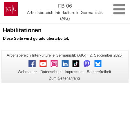
Zum
Johannes
FB 06
Inhalt
Gutenberg-
Arbeitsbereich Interkulturelle Germanistik
springen
Universität
(AIG)
Mainz
Habilitationen
Diese Seite wird gerade überarbeitet.
Zusätzliche
Seiten-
Letzte
Arbeitsbereich Interkulturelle Germanistik (AIG)
2. September 2025
Name:
Aktualisierung:
Informationen
Facebook
Youtube
Instagram
LinkedIn
TikTok
Mastodon
Bluesky
zu
Webmaster
Datenschutz
Impressum
Barrierefreiheit
dieser
Zum Seitenanfang
Seite