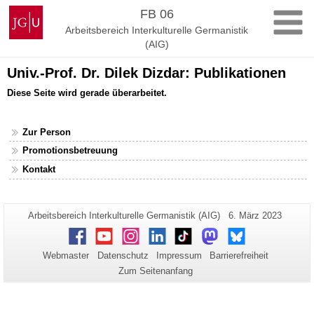
Zum
Johannes
FB 06
Inhalt
Gutenberg-
Arbeitsbereich Interkulturelle Germanistik
springen
Universität
(AIG)
Mainz
Univ.-Prof. Dr. Dilek Dizdar: Publikationen
Diese Seite wird gerade überarbeitet.
Zur Person
Promotionsbetreuung
Kontakt
Zusätzliche
Seiten-
Letzte
Arbeitsbereich Interkulturelle Germanistik (AIG)
6. März 2023
Name:
Aktualisierung:
Informationen
Facebook
Youtube
Instagram
LinkedIn
TikTok
Mastodon
Bluesky
zu
Webmaster
Datenschutz
Impressum
Barrierefreiheit
dieser
Zum Seitenanfang
Seite