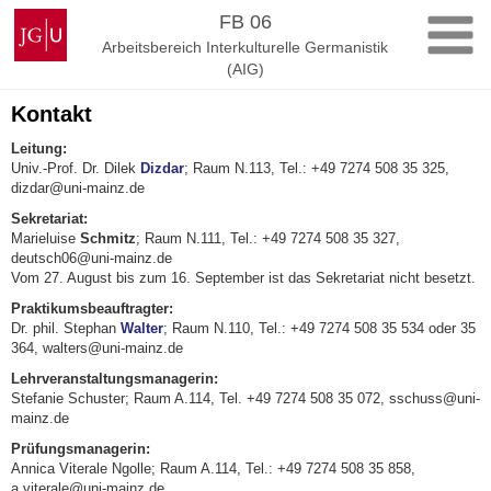
Zum
Johannes
FB 06
Inhalt
Gutenberg-
Arbeitsbereich Interkulturelle Germanistik
springen
Universität
(AIG)
Mainz
Kontakt
Leitung:
Univ.-Prof. Dr. Dilek
Dizdar
; Raum N.113, Tel.: +49 7274 508 35 325,
dizdar@uni-mainz.de
Sekretariat:
Marieluise
Schmitz
; Raum N.111, Tel.: +49 7274 508 35 327,
deutsch06@uni-mainz.de
Vom 27. August bis zum 16. September ist das Sekretariat nicht besetzt.
Praktikumsbeauftragter:
Dr. phil. Stephan
Walter
; Raum N.110, Tel.: +49 7274 508 35 534 oder 35
364, walters@uni-mainz.de
Lehrveranstaltungsmanagerin:
Stefanie Schuster; Raum A.114, Tel. +49 7274 508 35 072, sschuss@uni-
mainz.de
Prüfungsmanagerin:
Annica Viterale Ngolle; Raum A.114, Tel.: +49 7274 508 35 858,
a.viterale@uni-mainz.de