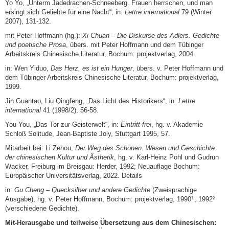
Yo Yo, „Unterm Jadedrachen-Schneeberg. Frauen herrschen, und man
ersingt sich Geliebte für eine Nacht“, in:
Lettre international
79 (Winter
2007), 131-132.
mit Peter Hoffmann (hg.):
Xi Chuan – Die Diskurse des Adlers. Gedichte
und poetische Pro­sa
, übers. mit Peter Hoffmann und dem Tübinger
Arbeitskreis Chinesische Literatur, Bochum: projektverlag, 2004.
in: Wen Yiduo,
Das Herz, es ist ein Hunger
, übers. v. Peter Hoffmann und
dem Tübinger Arbeitskreis Chinesische Literatur, Bochum: projektverlag,
1999.
Jin Guantao, Liu Qingfeng, „Das Licht des Historikers“, in:
Lettre
international
41 (1998/2), 56-58.
You You, „Das Tor zur Geisterwelt“, in:
Eintritt frei
, hg. v. Akademie
Schloß Solitude, Jean-Baptiste Joly, Stuttgart 1995, 57.
Mitarbeit bei: Li Zehou,
Der Weg des Schönen. Wesen und Geschichte
der chinesischen Kul­tur und Ästhetik
, hg. v. Karl-Heinz Pohl und Gudrun
Wacker, Freiburg im Breisgau: Herder, 1992; Neuauflage Bochum:
Europäischer Universitätsverlag, 2022. Details
in:
Gu Cheng – Quecksilber und andere Gedichte
(Zweisprachige
1
2
Ausgabe), hg. v. Peter Hoff­mann, Bochum: projektverlag, 1990
, 1992
(verschiedene Gedichte).
Mit-Herausgabe und teilweise Übersetzung aus dem Chinesischen: