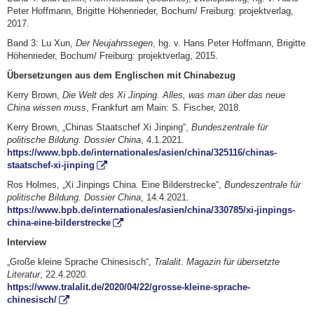
Peter Hoffmann, Brigitte Höhenrieder, Bochum/ Freiburg: projektverlag,
2017.
Band 3: Lu Xun,
Der Neujahrssegen
, hg. v. Hans Peter Hoffmann, Brigitte
Höhenrieder, Bochum/ Freiburg: projektverlag, 2015.
Übersetzungen aus dem Englischen mit Chinabezug
Kerry Brown,
Die Welt des Xi Jinping. Alles, was man über das neue
China wissen muss
, Frankfurt am Main: S. Fischer, 2018.
Kerry Brown, „Chinas Staatschef Xi Jinping“,
Bundeszentrale für
politische Bildung. Dossier China
, 4.1.2021.
https://www.bpb.de/internationales/asien/china/325116/chinas-
staatschef-xi-jinping
Ros Holmes, „Xi Jinpings China. Eine Bilderstrecke“,
Bundeszentrale für
politische Bildung. Dossier China
, 14.4.2021.
https://www.bpb.de/internationales/asien/china/330785/xi-jinpings-
china-eine-bilderstrecke
Interview
„Große kleine Sprache Chinesisch“,
Tralalit. Magazin für übersetzte
Literatur
, 22.4.2020.
https://www.tralalit.de/2020/04/22/grosse-kleine-sprache-
chinesisch/