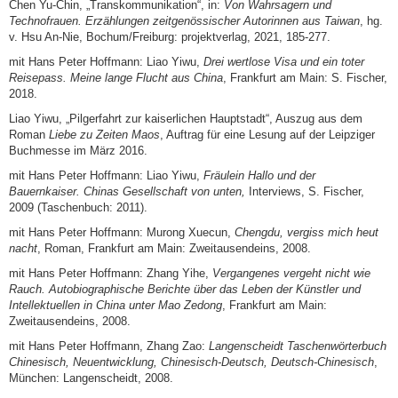
Chen Yu-Chin, „Transkommunikation“, in:
Von Wahrsagern und
Technofrauen. Erzählungen zeitgenössischer Autorinnen aus Taiwan
, hg.
v. Hsu An-Nie, Bochum/Freiburg: projektverlag, 2021, 185-277.
mit Hans Peter Hoffmann: Liao Yiwu,
Drei wertlose Visa und ein toter
Reisepass. Meine lan­ge Flucht aus China
, Frankfurt am Main: S. Fischer,
2018.
Liao Yiwu, „Pilgerfahrt zur kaiserlichen Hauptstadt“, Auszug aus dem
Roman
Liebe zu Zeiten Maos
, Auftrag für eine Lesung auf der Leipziger
Buchmesse im März 2016.
mit Hans Peter Hoffmann: Liao Yiwu,
Fräulein Hallo und der
Bauernkaiser. Chinas Gesell­schaft von unten,
Interviews, S. Fischer,
2009 (Taschenbuch: 2011).
mit Hans Peter Hoffmann: Murong Xuecun,
Chengdu, vergiss mich heut
nacht
, Roman, Frankfurt am Main: Zweitausendeins, 2008.
mit Hans Peter Hoffmann: Zhang Yihe,
Vergangenes vergeht nicht wie
Rauch. Autobiographi­sche Berichte über das Leben der Künstler und
Intellektuellen in China unter Mao Zedong
, Frankfurt am Main:
Zweitausendeins, 2008.
mit Hans Peter Hoffmann, Zhang Zao:
Langenscheidt Taschenwörterbuch
Chinesisch, Neu­entwicklung, Chinesisch-Deutsch, Deutsch-Chinesisch
,
München: Langenscheidt, 2008.