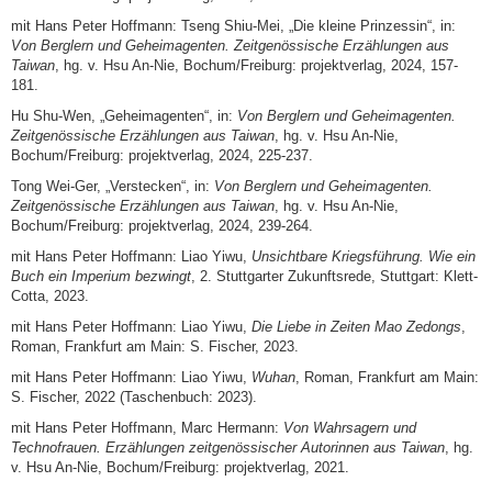
mit Hans Peter Hoffmann: Tseng Shiu-Mei, „Die kleine Prinzessin“, in:
Von Berglern und Geheimagenten. Zeitgenössische Erzählungen aus
Taiwan
, hg. v. Hsu An-Nie, Bochum/Freiburg: projektverlag, 2024, 157-
181.
Hu Shu-Wen, „Geheimagenten“, in:
Von Berglern und Geheimagenten.
Zeitgenössische Er­zählungen aus Taiwan
, hg. v. Hsu An-Nie,
Bochum/Freiburg: projektverlag, 2024, 225-237.
Tong Wei-Ger, „Verstecken“, in:
Von Berglern und Geheimagenten.
Zeitgenössische Erzäh­lungen aus Taiwan
, hg. v. Hsu An-Nie,
Bochum/Freiburg: projektverlag, 2024, 239-264.
mit Hans Peter Hoffmann: Liao Yiwu,
Unsichtbare Kriegsführung. Wie ein
Buch ein Imperi­um bezwingt
, 2. Stuttgarter Zukunftsrede, Stuttgart: Klett-
Cotta, 2023.
mit Hans Peter Hoffmann: Liao Yiwu,
Die Liebe in Zeiten Mao Zedongs
,
Roman, Frankfurt am Main: S. Fischer, 2023.
mit Hans Peter Hoffmann: Liao Yiwu,
Wuhan
, Roman, Frankfurt am Main:
S. Fischer, 2022 (Taschenbuch: 2023).
mit Hans Peter Hoffmann, Marc Hermann:
Von Wahrsagern und
Technofrauen. Erzählungen zeitgenössischer Autorinnen aus Taiwan
, hg.
v. Hsu An-Nie, Bochum/Freiburg: projektverlag, 2021.