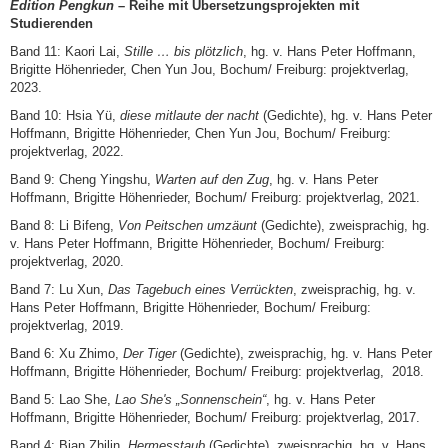
Edition Pengkun
– Reihe mit Übersetzungsprojekten mit
Studierenden
Band 11: Kaori Lai,
Stille … bis plötzlich
, hg. v. Hans Peter Hoffmann,
Brigitte Höhenrieder, Chen Yun Jou, Bochum/ Freiburg: projektverlag,
2023.
Band 10: Hsia Yü,
diese mitlaute der nacht
(Gedichte), hg. v. Hans Peter
Hoffmann, Brigitte Höhenrieder, Chen Yun Jou, Bochum/ Freiburg:
projektverlag, 2022.
Band 9: Cheng Yingshu,
Warten auf den Zug
, hg. v. Hans Peter
Hoffmann, Brigitte Höhenrieder, Bochum/ Freiburg: projektverlag, 2021.
Band 8: Li Bifeng,
Von Peitschen umzäunt
(Gedichte), zweisprachig, hg.
v. Hans Peter Hoffmann, Brigitte Höhenrieder, Bochum/ Freiburg:
projektverlag, 2020.
Band 7: Lu Xun,
Das Tagebuch eines Verrückten
, zweisprachig, hg. v.
Hans Peter Hoffmann, Brigitte Höhenrieder, Bochum/ Freiburg:
projektverlag, 2019.
Band 6: Xu Zhimo,
Der Tiger
(Gedichte), zweisprachig, hg. v. Hans Peter
Hoffmann, Brigitte Höhenrieder, Bochum/ Freiburg: projektverlag, 2018.
Band 5: Lao She,
Lao She's „Sonnenschein“
, hg. v. Hans Peter
Hoffmann, Brigitte Höhenrie­der, Bochum/ Freiburg: projektverlag, 2017.
Band 4: Bian Zhilin,
Hermesstaub
(Gedichte), zweisprachig, hg. v. Hans