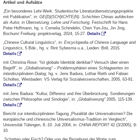
Artikel und Aufsätze
„Ein besonderes Lehr-Werk: Studentische Literaturübersetzungsprojekte
mit Publikation“, in:
GE(D)(SCH)ICHTE(N). Schichten Chinas aufdecken
als Autor, in Übersetzung, Lehre und Forschung
, Festschrift für Hans
Peter Hoffmann, hg. v. Cornelia Schindelin, Chen Yun-Jou, Jin Jing,
Bochum/ Freiburg: projektverlag, 2024, 15-27.
Details
„Chinese Cultural Linguistics“, in:
Encyclopedia of Chinese Language and
Linguistics
, 5 Bde., hg. v. Rint Sybesma u.a., Leiden: Brill, 2015.
Details
mit Christina Rose: “Ist globale Identität denkbar? Versuch über einen
Begriff”, in:
„Globali­sierung“ – Problemsphären eines Schlagwortes im
interdisziplinären Dialog
, hg. v. Jens Ba­dura, Lothar Rieth und Fabian
Scholtes, Wiesbaden: VS Verlag für Sozialwissenschaften, 2005, 63-91.
Details
mit Jens Badura: “Kultur, Differenz und ihre Überbrückung. Sondierungen
zwischen Philosophie und Sinologie”, in:
„Globalisierung“
2005, 115-139.
Details
Bericht zur interdisziplinären Tagung „Pluralität der Universalismen? Die
europäische und chinesische Universalismus-Tradition im Vergleich“,
Universität Tübingen, 8.-10. Juli 2004, in:
CHINA-REPORT
42 (3/2005), 9-
10.
„Schatten oder Fisch? Oder von der Beziehung der Worte zum