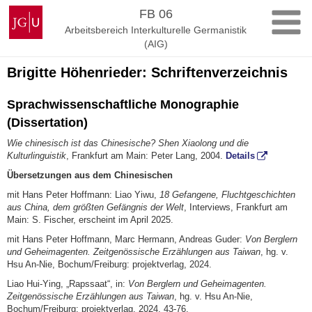
Zum
Johannes
FB 06
Inhalt
Gutenberg-
Arbeitsbereich Interkulturelle Germanistik
springen
Universität
(AIG)
Mainz
Brigitte
Höhenrieder
: Schriftenverzeichnis
Sprachwissenschaftliche Monographie
(Dissertation)
Wie chinesisch ist das Chinesische? Shen Xiaolong und die
Kulturlinguistik
, Frankfurt am Main: Peter Lang, 2004.
Details
Übersetzungen aus dem Chinesischen
mit Hans Peter Hoffmann: Liao Yiwu,
18 Gefangene, Fluchtgeschichten
aus China, dem größten Gefängnis der Welt
, Interviews, Frankfurt am
Main: S. Fischer, erscheint im April 2025.
mit Hans Peter Hoffmann, Marc Hermann, Andreas Guder:
Von Berglern
und Geheimagen­ten. Zeitgenössische Erzählungen aus Taiwan
, hg. v.
Hsu An-Nie, Bochum/Freiburg: projekt­verlag, 2024.
Liao Hui-Ying, „Rapssaat“, in:
Von Berglern und Geheimagenten.
Zeitgenössische Erzählun­gen aus Taiwan
, hg. v. Hsu An-Nie,
Bochum/Freiburg: projektverlag, 2024, 43-76.